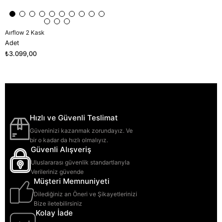
Aırflow 2 Kask
Adet
₺3.099,00
Hızlı ve Güvenli Teslimat
Güveninizi kazanmak zorundayız. Ve
bir o kadar da hızlı olmalıyız.
Güvenli Alışveriş
Uluslararası güvenlik standartlarıyla
Verileriniz güvende
Müşteri Memnuniyeti
Dilediğiniz an Öneri ve Şikayetlerinizi
Bize iletebilirsiniz
Kolay İade