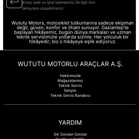
Kolay iade ve iptal işlemleriniz İle ilgili tüm
detaylara ulaşabilirsiniz.
Wututu Motors, motosiklet tutkunlarına sadece ekipman
değil, güven, konfor ve ilham sunuyor. Gaziantep’te
başlayan hikâyemiz, bugün dünya markaları ve uzman
teknik servisimizle yollarda sizinle. Her yolculuk bir
hikâyedir; biz o hikâyeye eşlik ediyoruz.
WUTUTU MOTORLU ARAÇLAR A.Ş.
Hakkımızda
Mağazalarımız
Teknik Servis
İletişim
Teknik Servis Randevu
YARDIM
Sık Sorulan Sorular