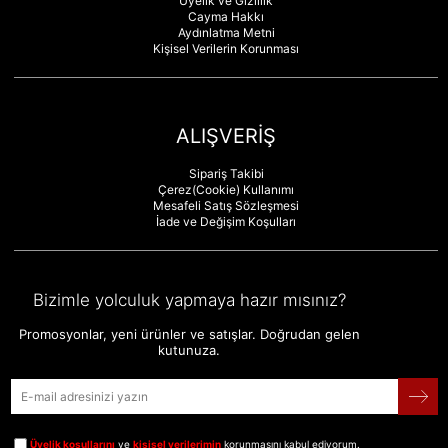
Üyelik ve Gizlilik
Cayma Hakkı
Aydınlatma Metni
Kişisel Verilerin Korunması
ALIŞVERİŞ
Sipariş Takibi
Çerez(Cookie) Kullanımı
Mesafeli Satış Sözleşmesi
İade ve Değişim Koşulları
Bizimle yolculuk yapmaya hazır mısınız?
Promosyonlar, yeni ürünler ve satışlar. Doğrudan gelen
kutunuza.
Üyelik koşullarını
ve
kişisel verilerimin
korunmasını kabul ediyorum.