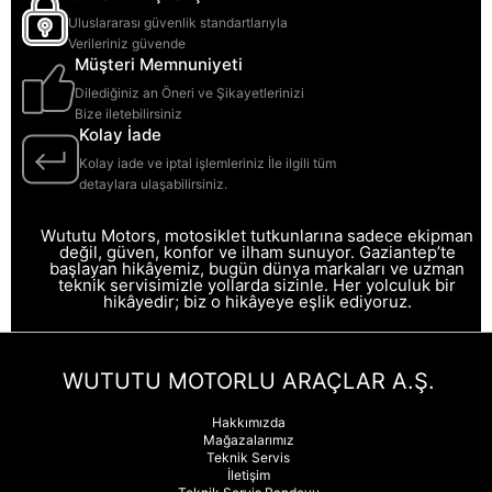
Uluslararası güvenlik standartlarıyla
Verileriniz güvende
Müşteri Memnuniyeti
Dilediğiniz an Öneri ve Şikayetlerinizi
Bize iletebilirsiniz
Kolay İade
Kolay iade ve iptal işlemleriniz İle ilgili tüm
detaylara ulaşabilirsiniz.
Wututu Motors, motosiklet tutkunlarına sadece ekipman
değil, güven, konfor ve ilham sunuyor. Gaziantep’te
başlayan hikâyemiz, bugün dünya markaları ve uzman
teknik servisimizle yollarda sizinle. Her yolculuk bir
hikâyedir; biz o hikâyeye eşlik ediyoruz.
WUTUTU MOTORLU ARAÇLAR A.Ş.
Hakkımızda
Mağazalarımız
Teknik Servis
İletişim