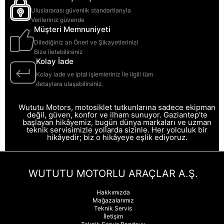
Uluslararası güvenlik standartlarıyla
Verileriniz güvende
Müşteri Memnuniyeti
Dilediğiniz an Öneri ve Şikayetlerinizi
Bize iletebilirsiniz
Kolay İade
Kolay iade ve iptal işlemleriniz İle ilgili tüm
detaylara ulaşabilirsiniz.
Wututu Motors, motosiklet tutkunlarına sadece ekipman
değil, güven, konfor ve ilham sunuyor. Gaziantep’te
başlayan hikâyemiz, bugün dünya markaları ve uzman
teknik servisimizle yollarda sizinle. Her yolculuk bir
hikâyedir; biz o hikâyeye eşlik ediyoruz.
WUTUTU MOTORLU ARAÇLAR A.Ş.
Hakkımızda
Mağazalarımız
Teknik Servis
İletişim