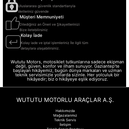
Uluslararası güvenlik standartlarıyla
Verileriniz güvende
Müşteri Memnuniyeti
Dilediğiniz an Öneri ve Şikayetlerinizi
Bize iletebilirsiniz
Kolay İade
Kolay iade ve iptal işlemleriniz İle ilgili tüm
detaylara ulaşabilirsiniz.
Wututu Motors, motosiklet tutkunlarına sadece ekipman
değil, güven, konfor ve ilham sunuyor. Gaziantep’te
başlayan hikâyemiz, bugün dünya markaları ve uzman
teknik servisimizle yollarda sizinle. Her yolculuk bir
hikâyedir; biz o hikâyeye eşlik ediyoruz.
WUTUTU MOTORLU ARAÇLAR A.Ş.
Hakkımızda
Mağazalarımız
Teknik Servis
İletişim