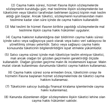
(2) Cayma hakkı süresi, hizmet ifasına ilişkin sözleşmelerde
sözleşmenin kurulduğu gün; mal teslimine ilişkin sözleşmelerde ise
tüketicinin veya tüketici tarafından belirlenen üçüncü kişinin malı teslim
aldığı gün başlar. Ancak tüketici, sözleşmenin kurulmasından malın
teslimine kadar olan süre içinde de cayma hakkını kullanabilir.
(3) Mal teslimi ile hizmet ifasının birlikte yapıldığı sözleşmelerde mal
teslimine ilişkin cayma hakkı hükümleri uygulanır.
(4) Cayma hakkının kullanıldığına dair bildirimin cayma hakkı süresi
içinde satıcı veya sağlayıcıya yazılı olarak veya kalıcı veri saklayıcısı ile
yöneltilmiş olması yeterlidir. Satıcı veya sağlayıcı cayma hakkı
konusunda tüketicinin bilgilendirildiğini ispat etmekle yükümlüdür.
(5) Satıcı cayma süresi içinde malı tüketiciye teslim etmişse tüketici,
malı ancak olağan bir gözden geçirmenin gerektirdiği ölçüde
kullanabilir. Olağan gözden geçirme malın ilk incelemesini kapsar. Malın
mutat olarak kullanılması durumunda tüketici cayma hakkını kullanamaz.
(6) Cayma hakkı süresi sona ermeden önce, tüketicinin onayı ile
hizmetin ifasına başlanan hizmet sözleşmelerinde de tüketici cayma
hakkını kullanamaz.
(7) Tüketicinin satıcıyı bulduğu finansal kiralama işlemlerinde cayma
hakkı kullanılamaz.
(8) Kanunda düzenlenen diğer sözleşmelere ilişkin tüketici lehine olan
cayma hakkı hükümleri saklıdır.