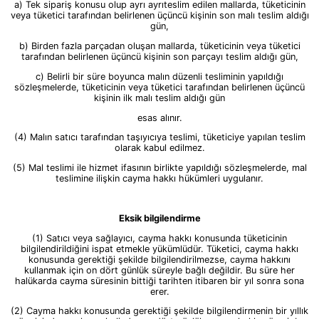
a) Tek sipariş konusu olup ayrı ayrıteslim edilen mallarda, tüketicinin
veya tüketici tarafından belirlenen üçüncü kişinin son malı teslim aldığı
gün,
b) Birden fazla parçadan oluşan mallarda, tüketicinin veya tüketici
tarafından belirlenen üçüncü kişinin son parçayı teslim aldığı gün,
c) Belirli bir süre boyunca malın düzenli tesliminin yapıldığı
sözleşmelerde, tüketicinin veya tüketici tarafından belirlenen üçüncü
kişinin ilk malı teslim aldığı gün
esas alınır.
(4) Malın satıcı tarafından taşıyıcıya teslimi, tüketiciye yapılan teslim
olarak kabul edilmez.
(5) Mal teslimi ile hizmet ifasının birlikte yapıldığı sözleşmelerde, mal
teslimine ilişkin cayma hakkı hükümleri uygulanır.
Eksik bilgilendirme
(1) Satıcı veya sağlayıcı, cayma hakkı konusunda tüketicinin
bilgilendirildiğini ispat etmekle yükümlüdür. Tüketici, cayma hakkı
konusunda gerektiği şekilde bilgilendirilmezse, cayma hakkını
kullanmak için on dört günlük süreyle bağlı değildir. Bu süre her
halükarda cayma süresinin bittiği tarihten itibaren bir yıl sonra sona
erer.
(2) Cayma hakkı konusunda gerektiği şekilde bilgilendirmenin bir yıllık