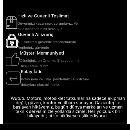
Hızlı ve Güvenli Teslimat
Güveninizi kazanmak zorundayız. Ve
bir o kadar da hızlı olmalıyız.
Güvenli Alışveriş
Uluslararası güvenlik standartlarıyla
Verileriniz güvende
Müşteri Memnuniyeti
Dilediğiniz an Öneri ve Şikayetlerinizi
Bize iletebilirsiniz
Kolay İade
Kolay iade ve iptal işlemleriniz İle ilgili tüm
detaylara ulaşabilirsiniz.
Wututu Motors, motosiklet tutkunlarına sadece ekipman
değil, güven, konfor ve ilham sunuyor. Gaziantep’te
başlayan hikâyemiz, bugün dünya markaları ve uzman
teknik servisimizle yollarda sizinle. Her yolculuk bir
hikâyedir; biz o hikâyeye eşlik ediyoruz.