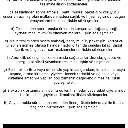
teslimine ilişkin sözleşmeler.
ç) Tesliminden sonra ambalaj, bant, mühür, paket gibi koruyucu
unsurları açılmış olan mallardan; iadesi sağlık ve hijyen açısından uygun
olmayanların teslimine ilişkin sözleşmeler.
d) Tesliminden sonra başka ürünlerle karışan ve doğası gereği
ayrıştırılması mümkün olmayan mallara ilişkin sözleşmeler.
e) Malın tesliminden sonra ambalaj, bant, mühür, paket gibi koruyucu
unsurları açılmış olması halinde maddi ortamda sunulan kitap, dijital
içerik ve bilgisayar sarf malzemelerine ilişkin sözleşmeler.
f) Abonelik sözleşmesi kapsamında sağlananlar dışında, gazete ve
dergi gibi süreli yayınların teslimine ilişkin sözleşmeler.
g) Belirli bir tarihte veya dönemde yapılması gereken, konaklama, eşya
taşıma, araba kiralama, yiyecek-içecek tedariki ve eğlence veya
dinlenme amacıyla yapılan boş zamanın değerlendirilmesine ilişkin
sözleşmeler.
ğ) Elektronik ortamda anında ifa edilen hizmetler veya tüketiciye anında
teslim edilen gayrimaddi mallara ilişkin sözleşmeler.
h) Cayma hakkı süresi sona ermeden önce, tüketicinin onayı ile ifasına
başlanan hizmetlere ilişkin sözleşmeler.