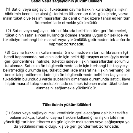
Satıcı veya sağlayıcının yükümlülükleri
(1) Satıcı veya sağlayıcı, tüketicinin cayma hakkını kullandığına ilişkin
bildirimin kendisine ulaştığı tarihten itibaren on dört gün içinde, varsa
malın tüketiciye teslim masrafları da dahil olmak üzere tahsil edilen tüm
ödemeleri iade etmekle yükümlüdür.
(2) Satıcı veya sağlayıcı, birinci fıkrada belirtilen tüm geri ödemeleri,
tüketicinin satın alırken kullandığı ödeme aracına uygun bir şekilde ve
tüketiciye herhangi bir masraf veya yükümlülük getirmeden tek seferde
yapmak zorundadır.
(3) Cayma hakkının kullanımında, 5 inci maddenin birinci fıkrasının (g)
bendi kapsamında, satıcının iade için belirttiği taşıyıcı aracılığıyla malın
geri gönderilmesi halinde, tüketici iadeye ilişkin masraflardan sorumlu
tutulamaz. Satıcının ön bilgilendirmede iade için herhangi bir taşıyıcıyı
belirtmediği durumda ise, tüketiciden iade masrafına ilişkin herhangi bir
bedel talep edilemez. İade için ön bilgilendirmede belirtilen taşıyıcının,
tüketicinin bulunduğu yerde şubesinin olmaması durumunda satıcı, ilave
hiçbir masraf talep etmeksizin iade edilmek istenen malın tüketiciden
alınmasını sağlamakla yükümlüdür.
Tüketicinin yükümlülükleri
(1) Satıcı veya sağlayıcı malı kendisinin geri alacağına dair bir teklifte
bulunmadıkça, tüketici cayma hakkını kullandığına ilişkin bildirimi
yönelttiği tarihten itibaren on gün içinde malı satıcı veya sağlayıcıya ya
da yetkilendirmiş olduğu kişiye geri göndermek zorundadır.