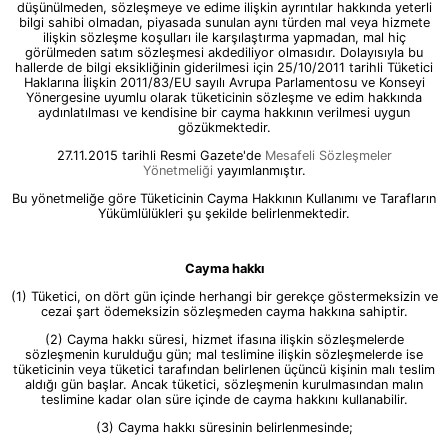
düşünülmeden, sözleşmeye ve edime ilişkin ayrıntılar hakkında yeterli
bilgi sahibi olmadan, piyasada sunulan aynı türden mal veya hizmete
ilişkin sözleşme koşulları ile karşılaştırma yapmadan, mal hiç
görülmeden satım sözleşmesi akdediliyor olmasıdır. Dolayısıyla bu
hallerde de bilgi eksikliğinin giderilmesi için 25/10/2011 tarihli Tüketici
Haklarına İlişkin 2011/83/EU sayılı Avrupa Parlamentosu ve Konseyi
Yönergesine uyumlu olarak tüketicinin sözleşme ve edim hakkında
aydınlatılması ve kendisine bir cayma hakkının verilmesi uygun
gözükmektedir.
27.11.2015 tarihli Resmi Gazete'de
Mesafeli Sözleşmeler
Yönetmeliği
yayımlanmıştır.
Bu yönetmeliğe göre Tüketicinin Cayma Hakkının Kullanımı ve Tarafların
Yükümlülükleri şu şekilde belirlenmektedir.
Cayma hakkı
(1) Tüketici, on dört gün içinde herhangi bir gerekçe göstermeksizin ve
cezai şart ödemeksizin sözleşmeden cayma hakkına sahiptir.
(2) Cayma hakkı süresi, hizmet ifasına ilişkin sözleşmelerde
sözleşmenin kurulduğu gün; mal teslimine ilişkin sözleşmelerde ise
tüketicinin veya tüketici tarafından belirlenen üçüncü kişinin malı teslim
aldığı gün başlar. Ancak tüketici, sözleşmenin kurulmasından malın
teslimine kadar olan süre içinde de cayma hakkını kullanabilir.
(3) Cayma hakkı süresinin belirlenmesinde;