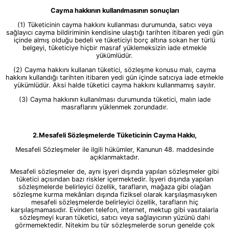
Cayma hakkının kullanılmasının sonuçları
(1) Tüketicinin cayma hakkını kullanması durumunda, satıcı veya
sağlayıcı cayma bildiriminin kendisine ulaştığı tarihten itibaren yedi gün
içinde almış olduğu bedeli ve tüketiciyi borç altına sokan her türlü
belgeyi, tüketiciye hiçbir masraf yüklemeksizin iade etmekle
yükümlüdür.
(2) Cayma hakkını kullanan tüketici, sözleşme konusu malı, cayma
hakkını kullandığı tarihten itibaren yedi gün içinde satıcıya iade etmekle
yükümlüdür. Aksi halde tüketici cayma hakkını kullanmamış sayılır.
(3) Cayma hakkının kullanılması durumunda tüketici, malın iade
masraflarını yüklenmek zorundadır.
2.Mesafeli Sözleşmelerde Tüketicinin Cayma Hakkı,
Mesafeli Sözleşmeler ile ilgili hükümler, Kanunun 48. maddesinde
açıklanmaktadır.
Mesafeli sözleşmeler de, aynı işyeri dışında yapılan sözleşmeler gibi
tüketici açısından bazı riskler içermektedir. İşyeri dışında yapılan
sözleşmelerde belirleyici özellik, tarafların, mağaza gibi olağan
sözleşme kurma mekânları dışında fiziksel olarak karşılaşmasıyken
mesafeli sözleşmelerde belirleyici özellik, tarafların hiç
karşılaşmamasıdır. Evinden telefon, internet, mektup gibi vasıtalarla
sözleşmeyi kuran tüketici, satıcı veya sağlayıcının yüzünü dahi
görmemektedir. Nitekim bu tür sözleşmelerde sorun genelde çok