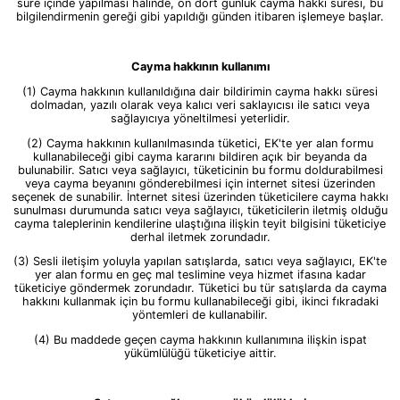
süre içinde yapılması halinde, on dört günlük cayma hakkı süresi, bu
bilgilendirmenin gereği gibi yapıldığı günden itibaren işlemeye başlar.
Cayma hakkının kullanımı
(1) Cayma hakkının kullanıldığına dair bildirimin cayma hakkı süresi
dolmadan, yazılı olarak veya kalıcı veri saklayıcısı ile satıcı veya
sağlayıcıya yöneltilmesi yeterlidir.
(2) Cayma hakkının kullanılmasında tüketici, EK'te yer alan formu
kullanabileceği gibi cayma kararını bildiren açık bir beyanda da
bulunabilir. Satıcı veya sağlayıcı, tüketicinin bu formu doldurabilmesi
veya cayma beyanını gönderebilmesi için internet sitesi üzerinden
seçenek de sunabilir. İnternet sitesi üzerinden tüketicilere cayma hakkı
sunulması durumunda satıcı veya sağlayıcı, tüketicilerin iletmiş olduğu
cayma taleplerinin kendilerine ulaştığına ilişkin teyit bilgisini tüketiciye
derhal iletmek zorundadır.
(3) Sesli iletişim yoluyla yapılan satışlarda, satıcı veya sağlayıcı, EK'te
yer alan formu en geç mal teslimine veya hizmet ifasına kadar
tüketiciye göndermek zorundadır. Tüketici bu tür satışlarda da cayma
hakkını kullanmak için bu formu kullanabileceği gibi, ikinci fıkradaki
yöntemleri de kullanabilir.
(4) Bu maddede geçen cayma hakkının kullanımına ilişkin ispat
yükümlülüğü tüketiciye aittir.