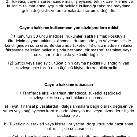
(2) Tüketici, cayma süresi içinde malı, işleyişine, teknik özelliklerine ve
kullanım talimatlarına uygun bir şekilde kullandığı takdirde meydana
gelen değişiklik ve bozulmalardan sorumlu değildir.
Cayma hakkının kullanımının yan sözleşmelere etkisi
(1) Kanunun 30 uncu maddesi hükümleri saklı kalmak koşuluyla,
tüketicinin cayma hakkını kullanması durumunda yan sözleşmeler de
kendiliğinden sona erer. Bu durumda tüketici, 13 üncü maddenin ikinci
fıkrasında belirtilen haller dışında herhangi bir masraf, tazminat veya
cezai şart ödemekle yükümlü değildir.
(2) Satıcı veya sağlayıcı, tüketicinin cayma hakkını kullandığını yan
sözleşmenin tarafı olan üçüncü kişiye derhal bildirmelidir.
Cayma hakkının istisnaları
(1) Taraflarca aksi kararlaştırılmadıkça, tüketici aşağıdaki
sözleşmelerde cayma hakkını kullanamaz:
a) Fiyatı finansal piyasalardaki dalgalanmalara bağlı olarak değişen ve
satıcı veya sağlayıcının kontrolünde olmayan mal veya hizmetlere ilişkin
sözleşmeler.
b) Tüketicinin istekleri veya kişisel ihtiyaçları doğrultusunda hazırlanan
mallara ilişkin sözleşmeler.
c) Çabuk bozulabilen veya son kullanma tarihi geçebilecek malların